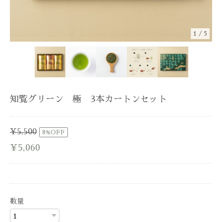
1
/
5
知覧グリーン 極 3本カートンセット
¥5,500
8%OFF
¥5,060
数量