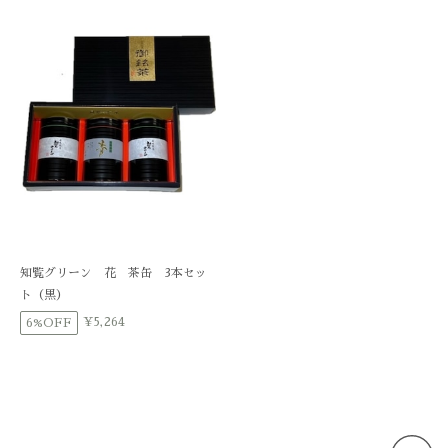
知覧グリーン 花 茶缶 3本セッ
ト（黒）
¥5,264
6%OFF