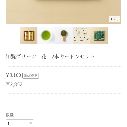
1
/
5
知覧グリーン 花 2本カートンセット
¥3,100
8%OFF
¥2,852
数量